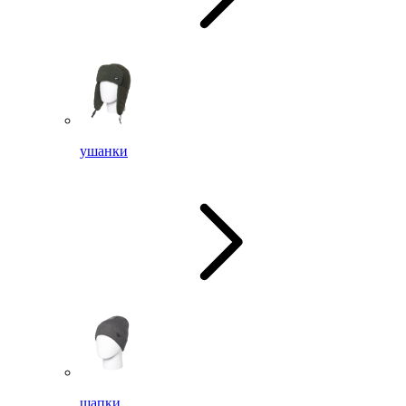
ушанки
шапки