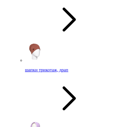
шапки трикотаж, драп