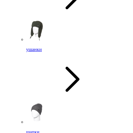
ушанки
шапки