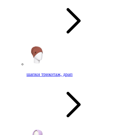
шапки трикотаж, драп