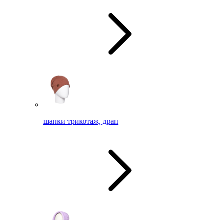
шапки трикотаж, драп