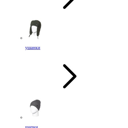
ушанки
шапки