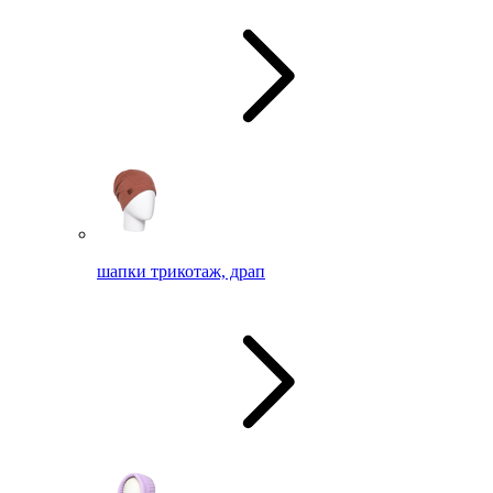
шапки трикотаж, драп