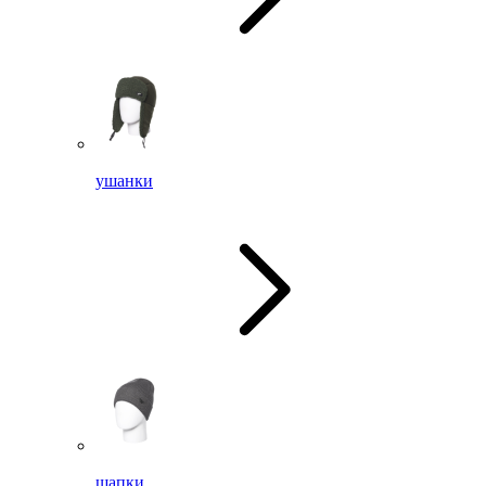
ушанки
шапки